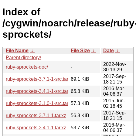
Index of
/cygwin/noarch/release/ruby
sprockets/
File Name
↓
File Size
↓
Date
↓
Parent directory/
-
-
2022-Nov-
ruby-sprockets-doc/
-
30 13:29
2017-Sep-
ruby-sprockets-3.7.1-1-src.tar.xz
69.1 KiB
18 21:15
2016-Mar-
ruby-sprockets-3.4.1-1-src.tar.xz
65.3 KiB
04 06:37
2015-Jun-
ruby-sprockets-3.1.0-1-src.tar.xz
57.3 KiB
02 18:45
2017-Sep-
ruby-sprockets-3.7.1-1.tar.xz
56.8 KiB
18 21:15
2016-Mar-
ruby-sprockets-3.4.1-1.tar.xz
53.7 KiB
04 06:37