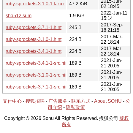
2015-Jun-
ruby-sprockets-3.1.0-1.tar.xz
47.2 KiB
02 18:45
2022-Jan-11
sha512.sum
1.9 KiB
15:14
2017-Sep-
ruby-sprockets-3.7.1-1.hint
245 B
18 21:15
2017-Mar-
ruby-sprockets-3.1.0-1.hint
224 B
22 18:24
2017-Mar-
ruby-sprockets-3.4.1-1.hint
224 B
22 18:24
2021-Jun-
ruby-sprockets-3.4.1-1-src.hint
189 B
21 20:05
2021-Jun-
ruby-sprockets-3.1.0-1-src.hint
189 B
21 20:05
2021-Jun-
ruby-sprockets-3.7.1-1-src.hint
189 B
21 20:05
支付中心
-
搜狐招聘
-
广告服务
-
联系方式
-
About SOHU
-
公
司介绍
-
隐私政策
Copyright © 2026 Sohu All Rights Reserved. 搜狐公司
版权
所有