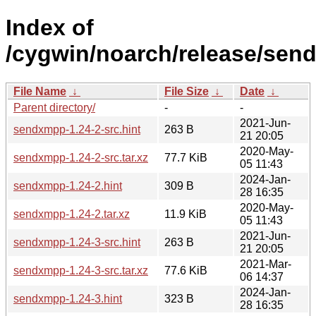
Index of
/cygwin/noarch/release/sen
File Name
↓
File Size
↓
Date
↓
Parent directory/
-
-
2021-Jun-
sendxmpp-1.24-2-src.hint
263 B
21 20:05
2020-May-
sendxmpp-1.24-2-src.tar.xz
77.7 KiB
05 11:43
2024-Jan-
sendxmpp-1.24-2.hint
309 B
28 16:35
2020-May-
sendxmpp-1.24-2.tar.xz
11.9 KiB
05 11:43
2021-Jun-
sendxmpp-1.24-3-src.hint
263 B
21 20:05
2021-Mar-
sendxmpp-1.24-3-src.tar.xz
77.6 KiB
06 14:37
2024-Jan-
sendxmpp-1.24-3.hint
323 B
28 16:35