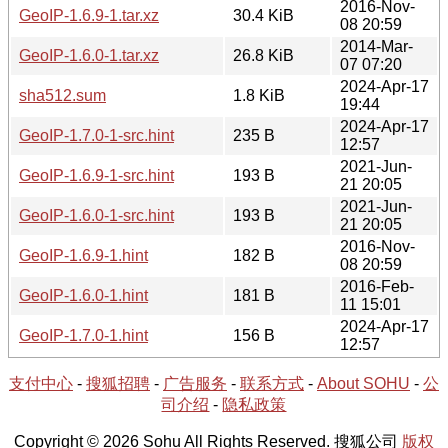
2016-Nov-
GeoIP-1.6.9-1.tar.xz
30.4 KiB
08 20:59
2014-Mar-
GeoIP-1.6.0-1.tar.xz
26.8 KiB
07 07:20
2024-Apr-17
sha512.sum
1.8 KiB
19:44
2024-Apr-17
GeoIP-1.7.0-1-src.hint
235 B
12:57
2021-Jun-
GeoIP-1.6.9-1-src.hint
193 B
21 20:05
2021-Jun-
GeoIP-1.6.0-1-src.hint
193 B
21 20:05
2016-Nov-
GeoIP-1.6.9-1.hint
182 B
08 20:59
2016-Feb-
GeoIP-1.6.0-1.hint
181 B
11 15:01
2024-Apr-17
GeoIP-1.7.0-1.hint
156 B
12:57
支付中心
-
搜狐招聘
-
广告服务
-
联系方式
-
About SOHU
-
公
司介绍
-
隐私政策
Copyright © 2026 Sohu All Rights Reserved. 搜狐公司
版权