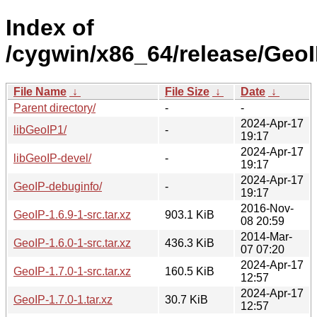
Index of
/cygwin/x86_64/release/GeoI
File Name
↓
File Size
↓
Date
↓
Parent directory/
-
-
2024-Apr-17
libGeoIP1/
-
19:17
2024-Apr-17
libGeoIP-devel/
-
19:17
2024-Apr-17
GeoIP-debuginfo/
-
19:17
2016-Nov-
GeoIP-1.6.9-1-src.tar.xz
903.1 KiB
08 20:59
2014-Mar-
GeoIP-1.6.0-1-src.tar.xz
436.3 KiB
07 07:20
2024-Apr-17
GeoIP-1.7.0-1-src.tar.xz
160.5 KiB
12:57
2024-Apr-17
GeoIP-1.7.0-1.tar.xz
30.7 KiB
12:57