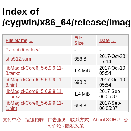
Index of
/cygwin/x86_64/release/Ima
File
File Name
↓
Date
↓
Size
↓
Parent directory/
-
-
2017-Oct-23
sha512.sum
656 B
17:14
libMagickCore6_5-6.9.9.11-
2017-Oct-19
1.4 MiB
3.tar.xz
05:54
libMagickCore6_5-6.9.9.11-
2017-Oct-19
698 B
3.hint
05:54
libMagickCore6_5-6.9.9.11-
2017-Sep-
1.4 MiB
1.tar.xz
06 05:37
libMagickCore6_5-6.9.9.11-
2017-Sep-
698 B
1.hint
06 05:37
支付中心
-
搜狐招聘
-
广告服务
-
联系方式
-
About SOHU
-
公
司介绍
-
隐私政策