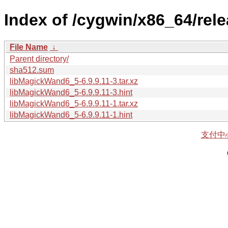
Index of /cygwin/x86_64/re
File Name
↓
Parent directory/
sha512.sum
libMagickWand6_5-6.9.9.11-3.tar.xz
libMagickWand6_5-6.9.9.11-3.hint
libMagickWand6_5-6.9.9.11-1.tar.xz
libMagickWand6_5-6.9.9.11-1.hint
支付中