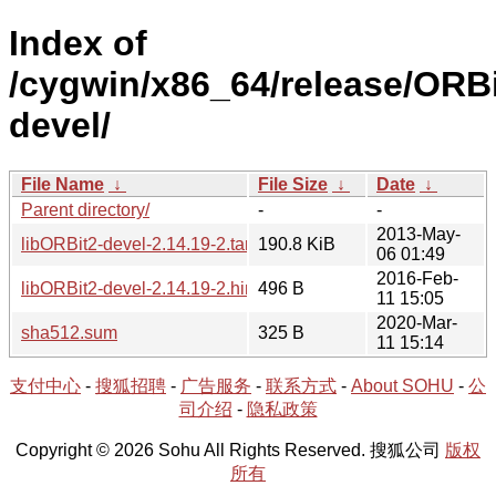
Index of
/cygwin/x86_64/release/ORBi
devel/
File Name
↓
File Size
↓
Date
↓
Parent directory/
-
-
2013-May-
libORBit2-devel-2.14.19-2.tar.bz2
190.8 KiB
06 01:49
2016-Feb-
libORBit2-devel-2.14.19-2.hint
496 B
11 15:05
2020-Mar-
sha512.sum
325 B
11 15:14
支付中心
-
搜狐招聘
-
广告服务
-
联系方式
-
About SOHU
-
公
司介绍
-
隐私政策
Copyright © 2026 Sohu All Rights Reserved. 搜狐公司
版权
所有