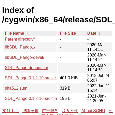
Index of
/cygwin/x86_64/release/SDL
File Name
↓
File Size
↓
Date
↓
Parent directory/
-
-
2020-Mar-
libSDL_Pango1/
-
11 14:51
2020-Mar-
libSDL_Pango-devel/
-
11 14:51
2020-Mar-
SDL_Pango-debuginfo/
-
11 14:51
2013-Jul-24
SDL_Pango-0.1.2-10-src.tar.bz2
401.0 KiB
06:07
2022-Jan-11
sha512.sum
319 B
15:14
2021-Jun-
SDL_Pango-0.1.2-10-src.hint
196 B
21 20:05
支付中心
-
搜狐招聘
-
广告服务
-
联系方式
-
About SOHU
-
公