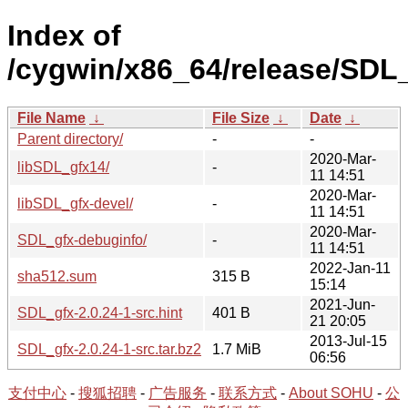
Index of
/cygwin/x86_64/release/SDL_
File Name
↓
File Size
↓
Date
↓
Parent directory/
-
-
2020-Mar-
libSDL_gfx14/
-
11 14:51
2020-Mar-
libSDL_gfx-devel/
-
11 14:51
2020-Mar-
SDL_gfx-debuginfo/
-
11 14:51
2022-Jan-11
sha512.sum
315 B
15:14
2021-Jun-
SDL_gfx-2.0.24-1-src.hint
401 B
21 20:05
2013-Jul-15
SDL_gfx-2.0.24-1-src.tar.bz2
1.7 MiB
06:56
支付中心
-
搜狐招聘
-
广告服务
-
联系方式
-
About SOHU
-
公