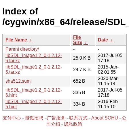
Index of
/cygwin/x86_64/release/SDL
File
File Name
↓
Date
↓
Size
↓
Parent directory/
-
-
libSDL_image1.2_0-1.2.12-
2017-Jul-05
25.0 KiB
6.tar.xz
17:18
libSDL_image1.2_0-1.2.12-
2015-Jan-
24.7 KiB
5.tar.xz
02 01:55
2020-Mar-
sha512.sum
652 B
11 15:14
libSDL_image1.2_0-1.2.12-
2017-Jul-05
335 B
6.hint
17:18
libSDL_image1.2_0-1.2.12-
2016-Feb-
334 B
5.hint
11 15:10
支付中心
-
搜狐招聘
-
广告服务
-
联系方式
-
About SOHU
-
公
司介绍
-
隐私政策