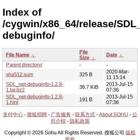
Index of
/cygwin/x86_64/release/SDL
debuginfo/
File
File Name
↓
Date
↓
Size
↓
Parent directory/
-
-
2020-Mar-
sha512.sum
325 B
11 15:14
SDL_net-debuginfo-1.2.8-
2013-Jul-15
36.7 KiB
1.tar.bz2
07:36
SDL_net-debuginfo-1.2.8-
2013-Jul-15
191 B
1.hint
07:36
支付中心
-
搜狐招聘
-
广告服务
-
联系方式
-
About SOHU
-
公
司介绍
-
隐私政策
Copyright © 2026 Sohu All Rights Reserved. 搜狐公司
版权
所有