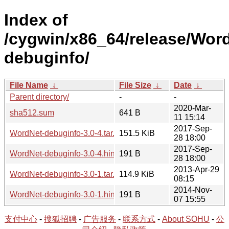
Index of
/cygwin/x86_64/release/Wor
debuginfo/
File Name
↓
File Size
↓
Date
↓
Parent directory/
-
-
2020-Mar-
sha512.sum
641 B
11 15:14
2017-Sep-
WordNet-debuginfo-3.0-4.tar.xz
151.5 KiB
28 18:00
2017-Sep-
WordNet-debuginfo-3.0-4.hint
191 B
28 18:00
2013-Apr-29
WordNet-debuginfo-3.0-1.tar.bz2
114.9 KiB
08:15
2014-Nov-
WordNet-debuginfo-3.0-1.hint
191 B
07 15:55
支付中心
-
搜狐招聘
-
广告服务
-
联系方式
-
About SOHU
-
公