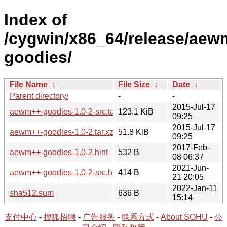
Index of
/cygwin/x86_64/release/aew
goodies/
File Name
↓
File Size
↓
Date
↓
Parent directory/
-
-
2015-Jul-17
aewm++-goodies-1.0-2-src.tar.xz
123.1 KiB
09:25
2015-Jul-17
aewm++-goodies-1.0-2.tar.xz
51.8 KiB
09:25
2017-Feb-
aewm++-goodies-1.0-2.hint
532 B
08 06:37
2021-Jun-
aewm++-goodies-1.0-2-src.hint
414 B
21 20:05
2022-Jan-11
sha512.sum
636 B
15:14
支付中心
-
搜狐招聘
-
广告服务
-
联系方式
-
About SOHU
-
公