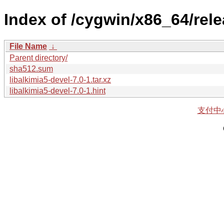
Index of /cygwin/x86_64/rele
File Name
↓
Parent directory/
sha512.sum
libalkimia5-devel-7.0-1.tar.xz
libalkimia5-devel-7.0-1.hint
支付中