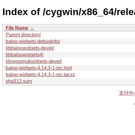
Index of /cygwin/x86_64/rel
File Name
↓
Parent directory/
baloo-widgets-debuginfo/
libbaloowidgets-devel/
libbaloowidgets4/
libnepomukwidgets-devel/
baloo-widgets-4.14.3-1-src.hint
baloo-widgets-4.14.3-1-src.tar.xz
sha512.sum
支付中