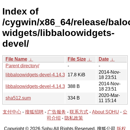
Index of
/cygwin/x86_64/release/balo
widgets/libbaloowidgets-
devel/
File Name
↓
File Size
↓
Date
↓
Parent directory/
-
-
2014-Nov-
libbaloowidgets-devel-4.14.3-1.tar.xz
17.8 KiB
18 23:51
2014-Nov-
libbaloowidgets-devel-4.14.3-1.hint
388 B
18 23:51
2020-Mar-
sha512.sum
334 B
11 15:14
支付中心
-
搜狐招聘
-
广告服务
-
联系方式
-
About SOHU
-
公
司介绍
-
隐私政策
Copyright © 2026 Sohu All Rights Reserved. 搜狐公司
版权