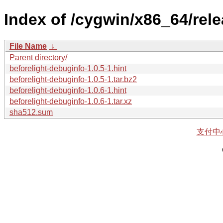
Index of /cygwin/x86_64/rele
File Name
↓
Parent directory/
beforelight-debuginfo-1.0.5-1.hint
beforelight-debuginfo-1.0.5-1.tar.bz2
beforelight-debuginfo-1.0.6-1.hint
beforelight-debuginfo-1.0.6-1.tar.xz
sha512.sum
支付中