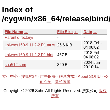
Index of
/cygwin/x86_64/release/bind/
File Name
↓
File Size
↓
Date
↓
Parent directory/
-
-
2018-Feb-
liblwres160-9.11.2-2.P1.tar.xz
26.6 KiB
04 08:02
2018-Feb-
liblwres160-9.11.2-2.P1.hint
467 B
04 08:02
2024-Jun-
sha512.sum
320 B
20 10:14
支付中心
-
搜狐招聘
-
广告服务
-
联系方式
-
About SOHU
-
公
司介绍
-
隐私政策
Copyright © 2026 Sohu All Rights Reserved. 搜狐公司
版权
所有