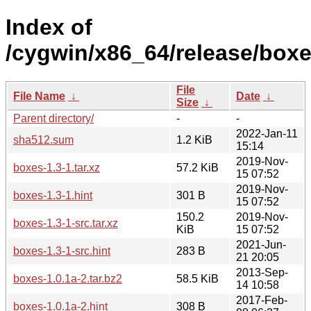
Index of
/cygwin/x86_64/release/boxe
File
File Name
↓
Date
↓
Size
↓
Parent directory/
-
-
2022-Jan-11
sha512.sum
1.2 KiB
15:14
2019-Nov-
boxes-1.3-1.tar.xz
57.2 KiB
15 07:52
2019-Nov-
boxes-1.3-1.hint
301 B
15 07:52
150.2
2019-Nov-
boxes-1.3-1-src.tar.xz
KiB
15 07:52
2021-Jun-
boxes-1.3-1-src.hint
283 B
21 20:05
2013-Sep-
boxes-1.0.1a-2.tar.bz2
58.5 KiB
14 10:58
2017-Feb-
boxes-1.0.1a-2.hint
308 B