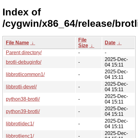
Index of
/cygwin/x86_64/release/brotli
File
File Name
↓
Date
↓
Size
↓
Parent directory/
-
-
2025-Dec-
brotli-debuginfo/
-
04 15:11
2025-Dec-
libbrotlicommon1/
-
04 15:11
2025-Dec-
libbrotli-devel/
-
04 15:11
2025-Dec-
python38-brotli/
-
04 15:11
2025-Dec-
python39-brotli/
-
04 15:11
2025-Dec-
libbrotlidec1/
-
04 15:11
2025-Dec-
libbrotlienc1/
-