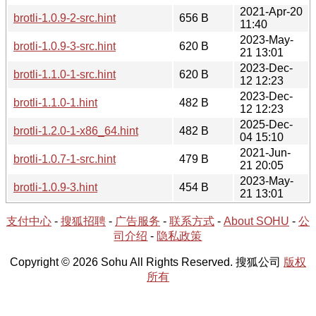
2021-Apr-20
brotli-1.0.9-2-src.hint
656 B
11:40
2023-May-
brotli-1.0.9-3-src.hint
620 B
21 13:01
2023-Dec-
brotli-1.1.0-1-src.hint
620 B
12 12:23
2023-Dec-
brotli-1.1.0-1.hint
482 B
12 12:23
2025-Dec-
brotli-1.2.0-1-x86_64.hint
482 B
04 15:10
2021-Jun-
brotli-1.0.7-1-src.hint
479 B
21 20:05
2023-May-
brotli-1.0.9-3.hint
454 B
21 13:01
支付中心
-
搜狐招聘
-
广告服务
-
联系方式
-
About SOHU
-
公
司介绍
-
隐私政策
Copyright © 2026 Sohu All Rights Reserved. 搜狐公司
版权
所有