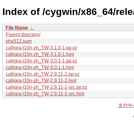
Index of /cygwin/x86_64/rele
File Name
↓
Parent directory/
sha512.sum
calligra-l10n-zh_TW-3.1.0-1.tar.xz
calligra-l10n-zh_TW-3.1.0-1.hint
calligra-l10n-zh_TW-3.0.1-1.tar.xz
calligra-l10n-zh_TW-3.0.1-1.hint
calligra-l10n-zh_TW-2.9.11-2.tar.xz
calligra-l10n-zh_TW-2.9.11-2.hint
calligra-l10n-zh_TW-2.9.11-2-src.tar.xz
calligra-l10n-zh_TW-2.9.11-2-src.hint
支付中