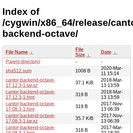
Index of
/cygwin/x86_64/release/cant
backend-octave/
File
File Name
↓
Date
↓
Size
↓
Parent directory/
-
-
2020-Mar-
sha512.sum
1008 B
11 15:14
cantor-backend-octave-
2018-Mar-
37.1 KiB
17.12.3-1.tar.xz
13 13:59
cantor-backend-octave-
2018-Mar-
319 B
17.12.3-1.hint
13 13:59
cantor-backend-octave-
2017-Nov-
319 B
17.08.3-1.hint
13 06:39
cantor-backend-octave-
2017-Nov-
35.7 KiB
17.08.3-1.tar.xz
13 06:39
cantor-backend-octave-
2017-Mar-
318 B
16.08.3-2.hint
22 18:20