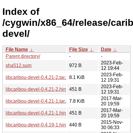
Index of
/cygwin/x86_64/release/carib
devel/
File Name
↓
File Size
↓
Date
↓
Parent directory/
-
-
2023-Feb-
sha512.sum
972 B
12 19:44
2023-Feb-
libcaribou-devel-0.4.21-2.tar.xz
8.1 KiB
12 19:31
2023-Feb-
libcaribou-devel-0.4.21-2.hint
451 B
12 19:31
2017-Mar-
libcaribou-devel-0.4.21-1.tar.xz
7.8 KiB
20 19:59
2017-Mar-
libcaribou-devel-0.4.21-1.hint
451 B
20 19:59
2015-Nov-
libcaribou-devel-0.4.19-1.hint
440 B
30 06:33