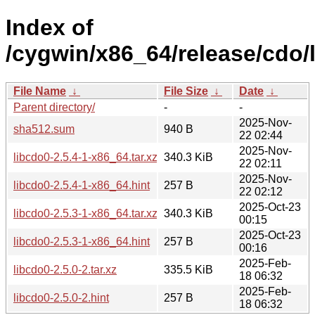
Index of
/cygwin/x86_64/release/cdo/
File Name
↓
File Size
↓
Date
↓
Parent directory/
-
-
2025-Nov-
sha512.sum
940 B
22 02:44
2025-Nov-
libcdo0-2.5.4-1-x86_64.tar.xz
340.3 KiB
22 02:11
2025-Nov-
libcdo0-2.5.4-1-x86_64.hint
257 B
22 02:12
2025-Oct-23
libcdo0-2.5.3-1-x86_64.tar.xz
340.3 KiB
00:15
2025-Oct-23
libcdo0-2.5.3-1-x86_64.hint
257 B
00:16
2025-Feb-
libcdo0-2.5.0-2.tar.xz
335.5 KiB
18 06:32
2025-Feb-
libcdo0-2.5.0-2.hint
257 B
18 06:32