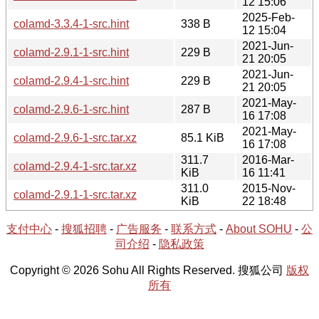
12 15:06
2025-Feb-
colamd-3.3.4-1-src.hint
338 B
12 15:04
2021-Jun-
colamd-2.9.1-1-src.hint
229 B
21 20:05
2021-Jun-
colamd-2.9.4-1-src.hint
229 B
21 20:05
2021-May-
colamd-2.9.6-1-src.hint
287 B
16 17:08
2021-May-
colamd-2.9.6-1-src.tar.xz
85.1 KiB
16 17:08
311.7
2016-Mar-
colamd-2.9.4-1-src.tar.xz
KiB
16 11:41
311.0
2015-Nov-
colamd-2.9.1-1-src.tar.xz
KiB
22 18:48
支付中心
-
搜狐招聘
-
广告服务
-
联系方式
-
About SOHU
-
公
司介绍
-
隐私政策
Copyright © 2026 Sohu All Rights Reserved. 搜狐公司
版权
所有