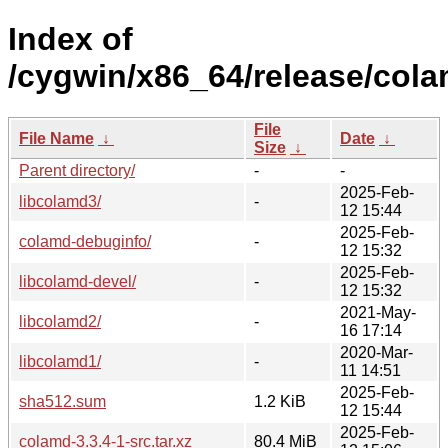
Index of
/cygwin/x86_64/release/cola
File
File Name
↓
Date
↓
Size
↓
Parent directory/
-
-
2025-Feb-
libcolamd3/
-
12 15:44
2025-Feb-
colamd-debuginfo/
-
12 15:32
2025-Feb-
libcolamd-devel/
-
12 15:32
2021-May-
libcolamd2/
-
16 17:14
2020-Mar-
libcolamd1/
-
11 14:51
2025-Feb-
sha512.sum
1.2 KiB
12 15:44
2025-Feb-
colamd-3.3.4-1-src.tar.xz
80.4 MiB