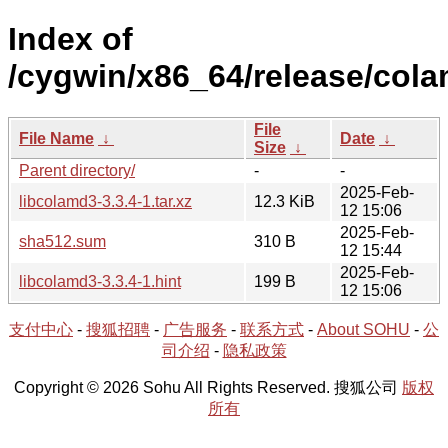
Index of
/cygwin/x86_64/release/cola
File
File Name
↓
Date
↓
Size
↓
Parent directory/
-
-
2025-Feb-
libcolamd3-3.3.4-1.tar.xz
12.3 KiB
12 15:06
2025-Feb-
sha512.sum
310 B
12 15:44
2025-Feb-
libcolamd3-3.3.4-1.hint
199 B
12 15:06
支付中心
-
搜狐招聘
-
广告服务
-
联系方式
-
About SOHU
-
公
司介绍
-
隐私政策
Copyright © 2026 Sohu All Rights Reserved. 搜狐公司
版权
所有