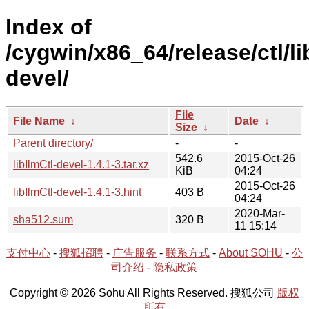
Index of
/cygwin/x86_64/release/ctl/li
devel/
File
File Name
↓
Date
↓
Size
↓
Parent directory/
-
-
542.6
2015-Oct-26
libIlmCtl-devel-1.4.1-3.tar.xz
KiB
04:24
2015-Oct-26
libIlmCtl-devel-1.4.1-3.hint
403 B
04:24
2020-Mar-
sha512.sum
320 B
11 15:14
支付中心
-
搜狐招聘
-
广告服务
-
联系方式
-
About SOHU
-
公
司介绍
-
隐私政策
Copyright © 2026 Sohu All Rights Reserved. 搜狐公司
版权
所有