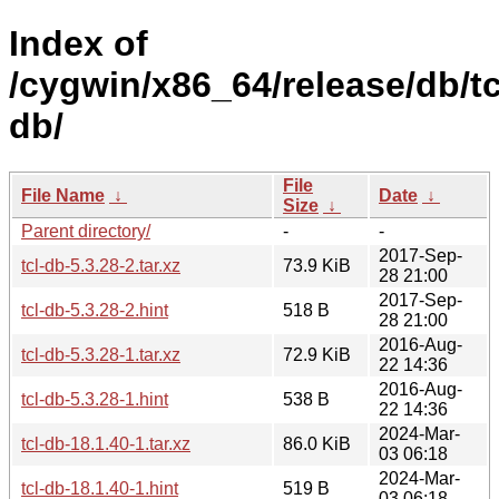
Index of
/cygwin/x86_64/release/db/tc
db/
File
File Name
↓
Date
↓
Size
↓
Parent directory/
-
-
2017-Sep-
tcl-db-5.3.28-2.tar.xz
73.9 KiB
28 21:00
2017-Sep-
tcl-db-5.3.28-2.hint
518 B
28 21:00
2016-Aug-
tcl-db-5.3.28-1.tar.xz
72.9 KiB
22 14:36
2016-Aug-
tcl-db-5.3.28-1.hint
538 B
22 14:36
2024-Mar-
tcl-db-18.1.40-1.tar.xz
86.0 KiB
03 06:18
2024-Mar-
tcl-db-18.1.40-1.hint
519 B
03 06:18