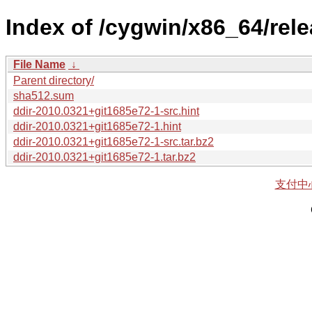
Index of /cygwin/x86_64/rele
File Name
↓
Parent directory/
sha512.sum
ddir-2010.0321+git1685e72-1-src.hint
ddir-2010.0321+git1685e72-1.hint
ddir-2010.0321+git1685e72-1-src.tar.bz2
ddir-2010.0321+git1685e72-1.tar.bz2
支付中