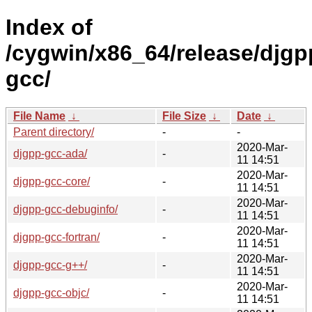
Index of
/cygwin/x86_64/release/djgp
gcc/
File Name
↓
File Size
↓
Date
↓
Parent directory/
-
-
2020-Mar-
djgpp-gcc-ada/
-
11 14:51
2020-Mar-
djgpp-gcc-core/
-
11 14:51
2020-Mar-
djgpp-gcc-debuginfo/
-
11 14:51
2020-Mar-
djgpp-gcc-fortran/
-
11 14:51
2020-Mar-
djgpp-gcc-g++/
-
11 14:51
2020-Mar-
djgpp-gcc-objc/
-
11 14:51