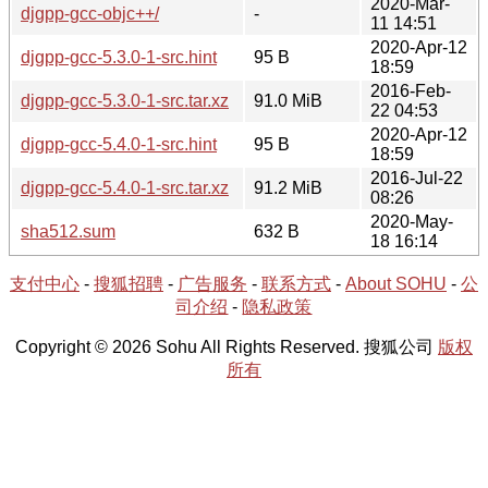
2020-Mar-
djgpp-gcc-objc++/
-
11 14:51
2020-Apr-12
djgpp-gcc-5.3.0-1-src.hint
95 B
18:59
2016-Feb-
djgpp-gcc-5.3.0-1-src.tar.xz
91.0 MiB
22 04:53
2020-Apr-12
djgpp-gcc-5.4.0-1-src.hint
95 B
18:59
2016-Jul-22
djgpp-gcc-5.4.0-1-src.tar.xz
91.2 MiB
08:26
2020-May-
sha512.sum
632 B
18 16:14
支付中心
-
搜狐招聘
-
广告服务
-
联系方式
-
About SOHU
-
公
司介绍
-
隐私政策
Copyright © 2026 Sohu All Rights Reserved. 搜狐公司
版权
所有