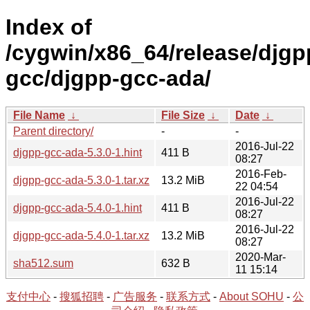
Index of
/cygwin/x86_64/release/djgp
gcc/djgpp-gcc-ada/
File Name
↓
File Size
↓
Date
↓
Parent directory/
-
-
2016-Jul-22
djgpp-gcc-ada-5.3.0-1.hint
411 B
08:27
2016-Feb-
djgpp-gcc-ada-5.3.0-1.tar.xz
13.2 MiB
22 04:54
2016-Jul-22
djgpp-gcc-ada-5.4.0-1.hint
411 B
08:27
2016-Jul-22
djgpp-gcc-ada-5.4.0-1.tar.xz
13.2 MiB
08:27
2020-Mar-
sha512.sum
632 B
11 15:14
支付中心
-
搜狐招聘
-
广告服务
-
联系方式
-
About SOHU
-
公