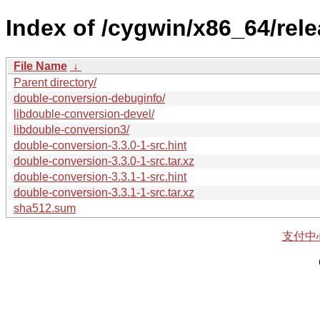
Index of /cygwin/x86_64/rel
File Name
↓
Parent directory/
double-conversion-debuginfo/
libdouble-conversion-devel/
libdouble-conversion3/
double-conversion-3.3.0-1-src.hint
double-conversion-3.3.0-1-src.tar.xz
double-conversion-3.3.1-1-src.hint
double-conversion-3.3.1-1-src.tar.xz
sha512.sum
支付中