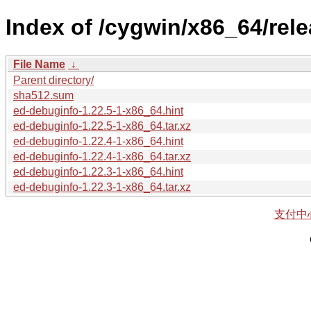
Index of /cygwin/x86_64/rel
File Name
↓
Parent directory/
sha512.sum
ed-debuginfo-1.22.5-1-x86_64.hint
ed-debuginfo-1.22.5-1-x86_64.tar.xz
ed-debuginfo-1.22.4-1-x86_64.hint
ed-debuginfo-1.22.4-1-x86_64.tar.xz
ed-debuginfo-1.22.3-1-x86_64.hint
ed-debuginfo-1.22.3-1-x86_64.tar.xz
支付中