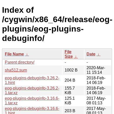
Index of
/cygwin/x86_64/release/eog-
plugins/eog-plugins-
debuginfo/
File
File Name
↓
Date
↓
Size
↓
Parent directory/
-
-
2020-Mar-
sha512.sum
1002 B
11 15:14
eog-plugins-debuginfo-3.26.2-
2018-Feb-
204 B
1.hint
14 06:19
eog-plugins-debuginfo-3.26.2-
155.7
2018-Feb-
1.tar.xz
KiB
14 06:19
eog-plugins-debuginfo-3.16.6-
125.1
2017-May-
1.tar.xz
KiB
08 01:13
eog-plugins-debuginfo-3.16.6-
2017-May-
203 B
1.hint
08 01:13