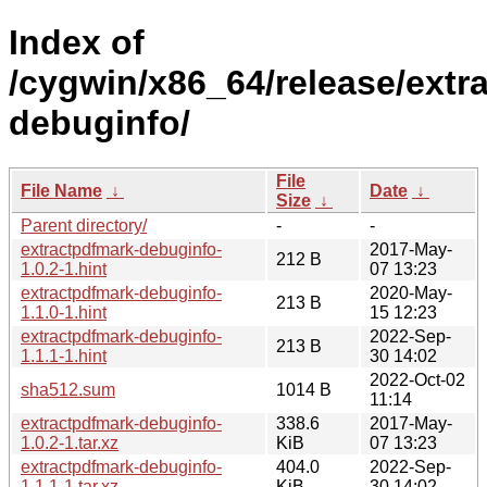
Index of
/cygwin/x86_64/release/extr
debuginfo/
File
File Name
↓
Date
↓
Size
↓
Parent directory/
-
-
extractpdfmark-debuginfo-
2017-May-
212 B
1.0.2-1.hint
07 13:23
extractpdfmark-debuginfo-
2020-May-
213 B
1.1.0-1.hint
15 12:23
extractpdfmark-debuginfo-
2022-Sep-
213 B
1.1.1-1.hint
30 14:02
2022-Oct-02
sha512.sum
1014 B
11:14
extractpdfmark-debuginfo-
338.6
2017-May-
1.0.2-1.tar.xz
KiB
07 13:23
extractpdfmark-debuginfo-
404.0
2022-Sep-
1.1.1-1.tar.xz
KiB
30 14:02