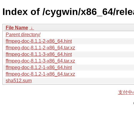
Index of /cygwin/x86_64/rel
File Name
↓
Parent directory/
ffmpeg-doc-8.1.1-2-x86_64.hint
ffmpeg-doc-8.1.1-2-x86_64.tar.xz
ffmpeg-doc-8.1.1-3-x86_64.hint
ffmpeg-doc-8.1.1-3-x86_64.tar.xz
ffmpeg-doc-8.1.2-1-x86_64.hint
ffmpeg-doc-8.1.2-1-x86_64.tar.xz
sha512.sum
支付中