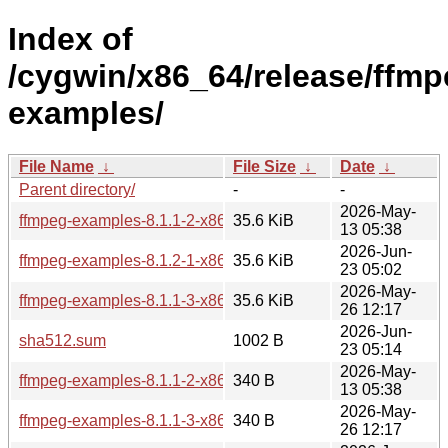
Index of
/cygwin/x86_64/release/ffmp
examples/
File Name
↓
File Size
↓
Date
↓
Parent directory/
-
-
2026-May-
ffmpeg-examples-8.1.1-2-x86_64.tar.xz
35.6 KiB
13 05:38
2026-Jun-
ffmpeg-examples-8.1.2-1-x86_64.tar.xz
35.6 KiB
23 05:02
2026-May-
ffmpeg-examples-8.1.1-3-x86_64.tar.xz
35.6 KiB
26 12:17
2026-Jun-
sha512.sum
1002 B
23 05:14
2026-May-
ffmpeg-examples-8.1.1-2-x86_64.hint
340 B
13 05:38
2026-May-
ffmpeg-examples-8.1.1-3-x86_64.hint
340 B
26 12:17