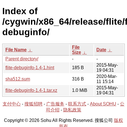
Index of
/cygwin/x86_64/release/flite/f
debuginfo/
File
File Name
↓
Date
↓
Size
↓
Parent directory/
-
-
2015-May-
flite-debuginfo-1.4-1.hint
185 B
19 04:31
2020-Mar-
sha512.sum
316 B
11 15:14
2015-May-
flite-debuginfo-1.4-1.tar.xz
1.0 MiB
19 04:31
支付中心
-
搜狐招聘
-
广告服务
-
联系方式
-
About SOHU
-
公
司介绍
-
隐私政策
Copyright © 2026 Sohu All Rights Reserved. 搜狐公司
版权
所有