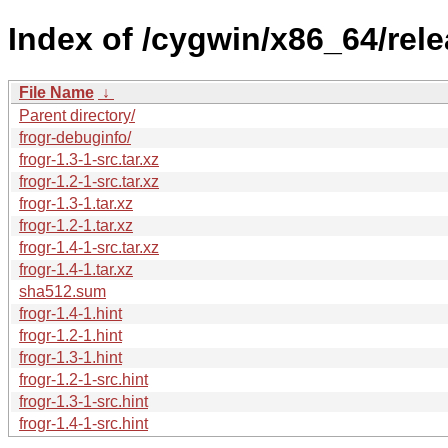
Index of /cygwin/x86_64/rele
File Name
↓
Parent directory/
frogr-debuginfo/
frogr-1.3-1-src.tar.xz
frogr-1.2-1-src.tar.xz
frogr-1.3-1.tar.xz
frogr-1.2-1.tar.xz
frogr-1.4-1-src.tar.xz
frogr-1.4-1.tar.xz
sha512.sum
frogr-1.4-1.hint
frogr-1.2-1.hint
frogr-1.3-1.hint
frogr-1.2-1-src.hint
frogr-1.3-1-src.hint
frogr-1.4-1-src.hint