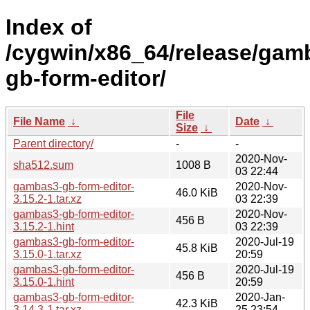
Index of
/cygwin/x86_64/release/ga
gb-form-editor/
File
File Name
↓
Date
↓
Size
↓
Parent directory/
-
-
2020-Nov-
sha512.sum
1008 B
03 22:44
gambas3-gb-form-editor-
2020-Nov-
46.0 KiB
3.15.2-1.tar.xz
03 22:39
gambas3-gb-form-editor-
2020-Nov-
456 B
3.15.2-1.hint
03 22:39
gambas3-gb-form-editor-
2020-Jul-19
45.8 KiB
3.15.0-1.tar.xz
20:59
gambas3-gb-form-editor-
2020-Jul-19
456 B
3.15.0-1.hint
20:59
gambas3-gb-form-editor-
2020-Jan-
42.3 KiB
3.14.3-1.tar.xz
25 23:54