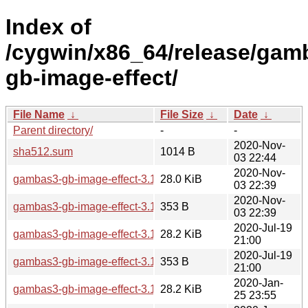
Index of
/cygwin/x86_64/release/ga
gb-image-effect/
File Name
↓
File Size
↓
Date
↓
Parent directory/
-
-
2020-Nov-
sha512.sum
1014 B
03 22:44
2020-Nov-
gambas3-gb-image-effect-3.15.2-1.tar.xz
28.0 KiB
03 22:39
2020-Nov-
gambas3-gb-image-effect-3.15.2-1.hint
353 B
03 22:39
2020-Jul-19
gambas3-gb-image-effect-3.15.0-1.tar.xz
28.2 KiB
21:00
2020-Jul-19
gambas3-gb-image-effect-3.15.0-1.hint
353 B
21:00
2020-Jan-
gambas3-gb-image-effect-3.14.3-1.tar.xz
28.2 KiB
25 23:55