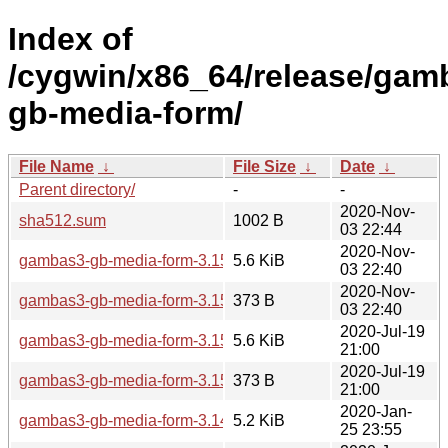
Index of
/cygwin/x86_64/release/ga
gb-media-form/
File Name
↓
File Size
↓
Date
↓
Parent directory/
-
-
2020-Nov-
sha512.sum
1002 B
03 22:44
2020-Nov-
gambas3-gb-media-form-3.15.2-1.tar.xz
5.6 KiB
03 22:40
2020-Nov-
gambas3-gb-media-form-3.15.2-1.hint
373 B
03 22:40
2020-Jul-19
gambas3-gb-media-form-3.15.0-1.tar.xz
5.6 KiB
21:00
2020-Jul-19
gambas3-gb-media-form-3.15.0-1.hint
373 B
21:00
2020-Jan-
gambas3-gb-media-form-3.14.3-1.tar.xz
5.2 KiB
25 23:55