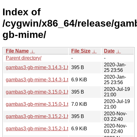
Index of
/cygwin/x86_64/release/ga
gb-mime/
File Name
↓
File Size
↓
Date
↓
Parent directory/
-
-
2020-Jan-
gambas3-gb-mime-3.14.3-1.hint
395 B
25 23:56
2020-Jan-
gambas3-gb-mime-3.14.3-1.tar.xz
6.9 KiB
25 23:56
2020-Jul-19
gambas3-gb-mime-3.15.0-1.hint
395 B
21:00
2020-Jul-19
gambas3-gb-mime-3.15.0-1.tar.xz
7.0 KiB
21:00
2020-Nov-
gambas3-gb-mime-3.15.2-1.hint
395 B
03 22:40
2020-Nov-
gambas3-gb-mime-3.15.2-1.tar.xz
6.9 KiB
03 22:40