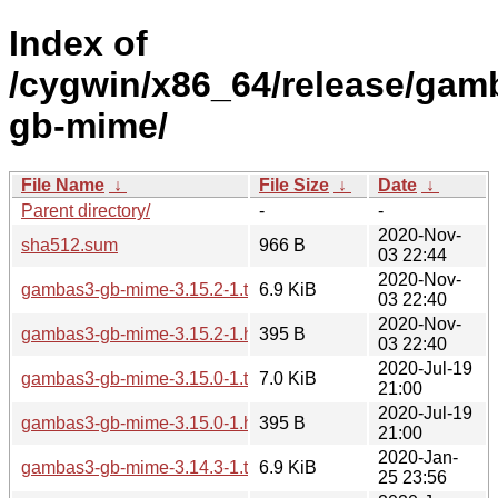
Index of
/cygwin/x86_64/release/ga
gb-mime/
File Name
↓
File Size
↓
Date
↓
Parent directory/
-
-
2020-Nov-
sha512.sum
966 B
03 22:44
2020-Nov-
gambas3-gb-mime-3.15.2-1.tar.xz
6.9 KiB
03 22:40
2020-Nov-
gambas3-gb-mime-3.15.2-1.hint
395 B
03 22:40
2020-Jul-19
gambas3-gb-mime-3.15.0-1.tar.xz
7.0 KiB
21:00
2020-Jul-19
gambas3-gb-mime-3.15.0-1.hint
395 B
21:00
2020-Jan-
gambas3-gb-mime-3.14.3-1.tar.xz
6.9 KiB
25 23:56