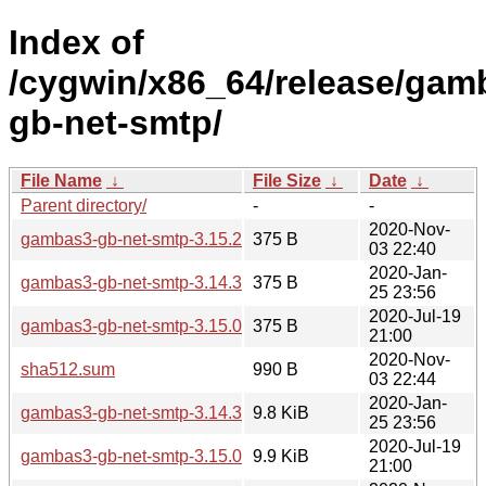
Index of
/cygwin/x86_64/release/ga
gb-net-smtp/
File Name
↓
File Size
↓
Date
↓
Parent directory/
-
-
2020-Nov-
gambas3-gb-net-smtp-3.15.2-1.hint
375 B
03 22:40
2020-Jan-
gambas3-gb-net-smtp-3.14.3-1.hint
375 B
25 23:56
2020-Jul-19
gambas3-gb-net-smtp-3.15.0-1.hint
375 B
21:00
2020-Nov-
sha512.sum
990 B
03 22:44
2020-Jan-
gambas3-gb-net-smtp-3.14.3-1.tar.xz
9.8 KiB
25 23:56
2020-Jul-19
gambas3-gb-net-smtp-3.15.0-1.tar.xz
9.9 KiB
21:00