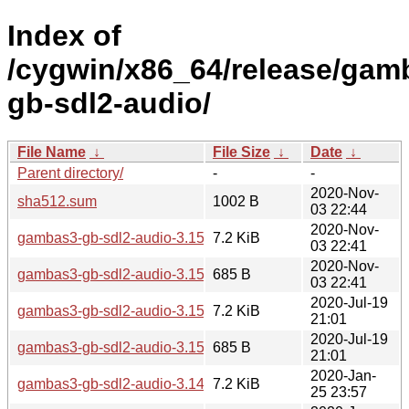
Index of
/cygwin/x86_64/release/ga
gb-sdl2-audio/
File Name
↓
File Size
↓
Date
↓
Parent directory/
-
-
2020-Nov-
sha512.sum
1002 B
03 22:44
2020-Nov-
gambas3-gb-sdl2-audio-3.15.2-1.tar.xz
7.2 KiB
03 22:41
2020-Nov-
gambas3-gb-sdl2-audio-3.15.2-1.hint
685 B
03 22:41
2020-Jul-19
gambas3-gb-sdl2-audio-3.15.0-1.tar.xz
7.2 KiB
21:01
2020-Jul-19
gambas3-gb-sdl2-audio-3.15.0-1.hint
685 B
21:01
2020-Jan-
gambas3-gb-sdl2-audio-3.14.3-1.tar.xz
7.2 KiB
25 23:57