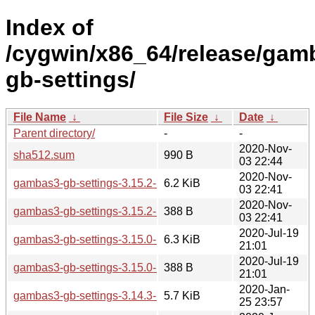
Index of
/cygwin/x86_64/release/ga
gb-settings/
File Name
↓
File Size
↓
Date
↓
Parent directory/
-
-
2020-Nov-
sha512.sum
990 B
03 22:44
2020-Nov-
gambas3-gb-settings-3.15.2-1.tar.xz
6.2 KiB
03 22:41
2020-Nov-
gambas3-gb-settings-3.15.2-1.hint
388 B
03 22:41
2020-Jul-19
gambas3-gb-settings-3.15.0-1.tar.xz
6.3 KiB
21:01
2020-Jul-19
gambas3-gb-settings-3.15.0-1.hint
388 B
21:01
2020-Jan-
gambas3-gb-settings-3.14.3-1.tar.xz
5.7 KiB
25 23:57