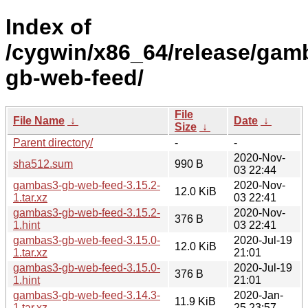
Index of
/cygwin/x86_64/release/ga
gb-web-feed/
File
File Name
↓
Date
↓
Size
↓
Parent directory/
-
-
2020-Nov-
sha512.sum
990 B
03 22:44
gambas3-gb-web-feed-3.15.2-
2020-Nov-
12.0 KiB
1.tar.xz
03 22:41
gambas3-gb-web-feed-3.15.2-
2020-Nov-
376 B
1.hint
03 22:41
gambas3-gb-web-feed-3.15.0-
2020-Jul-19
12.0 KiB
1.tar.xz
21:01
gambas3-gb-web-feed-3.15.0-
2020-Jul-19
376 B
1.hint
21:01
gambas3-gb-web-feed-3.14.3-
2020-Jan-
11.9 KiB
1.tar.xz
25 23:57