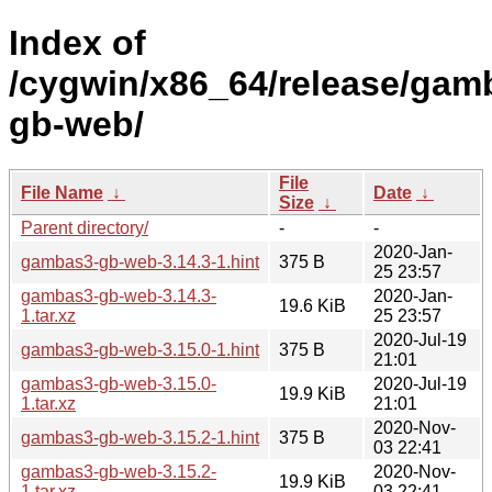
Index of
/cygwin/x86_64/release/ga
gb-web/
File
File Name
↓
Date
↓
Size
↓
Parent directory/
-
-
2020-Jan-
gambas3-gb-web-3.14.3-1.hint
375 B
25 23:57
gambas3-gb-web-3.14.3-
2020-Jan-
19.6 KiB
1.tar.xz
25 23:57
2020-Jul-19
gambas3-gb-web-3.15.0-1.hint
375 B
21:01
gambas3-gb-web-3.15.0-
2020-Jul-19
19.9 KiB
1.tar.xz
21:01
2020-Nov-
gambas3-gb-web-3.15.2-1.hint
375 B
03 22:41
gambas3-gb-web-3.15.2-
2020-Nov-
19.9 KiB
1.tar.xz
03 22:41