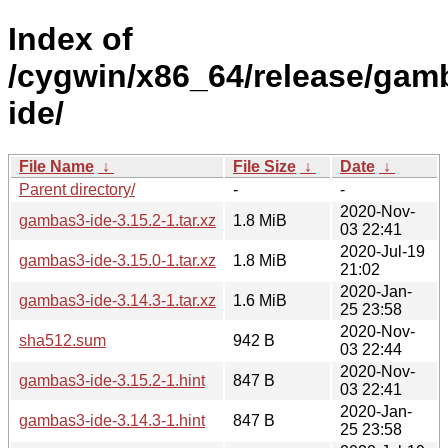
Index of
/cygwin/x86_64/release/ga
ide/
File Name
↓
File Size
↓
Date
↓
Parent directory/
-
-
2020-Nov-
gambas3-ide-3.15.2-1.tar.xz
1.8 MiB
03 22:41
2020-Jul-19
gambas3-ide-3.15.0-1.tar.xz
1.8 MiB
21:02
2020-Jan-
gambas3-ide-3.14.3-1.tar.xz
1.6 MiB
25 23:58
2020-Nov-
sha512.sum
942 B
03 22:44
2020-Nov-
gambas3-ide-3.15.2-1.hint
847 B
03 22:41
2020-Jan-
gambas3-ide-3.14.3-1.hint
847 B
25 23:58