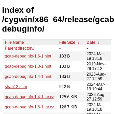
Index of
/cygwin/x86_64/release/gcab
debuginfo/
File Name
↓
File Size
↓
Date
↓
Parent directory/
-
-
2024-Mar-
gcab-debuginfo-1.6-1.hint
183 B
19 18:18
2019-Nov-
gcab-debuginfo-1.3-1.hint
183 B
29 17:12
2023-Aug-
gcab-debuginfo-1.4-1.hint
183 B
27 12:59
2024-Mar-
sha512.sum
942 B
19 19:44
2023-Aug-
gcab-debuginfo-1.4-1.tar.xz
125.6 KiB
27 12:59
2024-Mar-
gcab-debuginfo-1.6-1.tar.xz
126.7 KiB
19 18:18